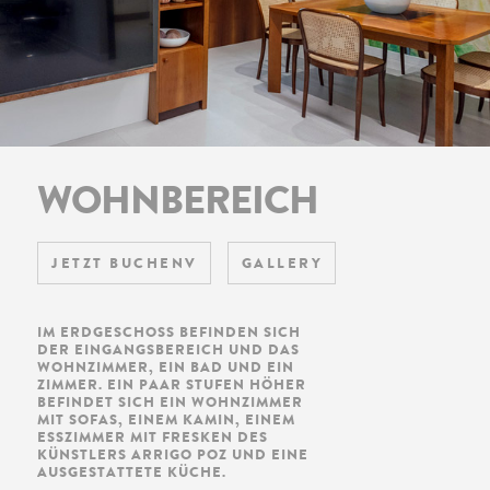
WOHNBEREICH
JETZT BUCHENV
GALLERY
IM ERDGESCHOSS BEFINDEN SICH
DER EINGANGSBEREICH UND DAS
WOHNZIMMER, EIN BAD UND EIN
ZIMMER. EIN PAAR STUFEN HÖHER
BEFINDET SICH EIN WOHNZIMMER
MIT SOFAS, EINEM KAMIN, EINEM
ESSZIMMER MIT FRESKEN DES
KÜNSTLERS ARRIGO POZ UND EINE
AUSGESTATTETE KÜCHE.