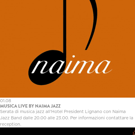
01.08
MUSICA LIVE BY NAIMA JAZZ
Serata di musica jazz all'Hotel President Lignano con Naima
Jazz Band dalle 20.00 alle 23.00. Per informazioni contattare la
reception.