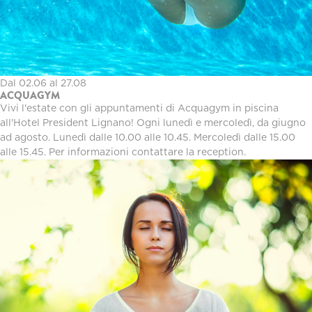
Dal 02.06 al 27.08
ACQUAGYM
Vivi l'estate con gli appuntamenti di Acquagym in piscina
all'Hotel President Lignano! Ogni lunedì e mercoledì, da giugno
ad agosto. Lunedì dalle 10.00 alle 10.45. Mercoledì dalle 15.00
alle 15.45. Per informazioni contattare la reception.