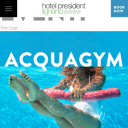
EVENTI
BOOK
NOW
The Club