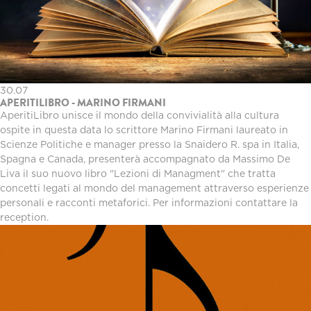
30.07
APERITILIBRO - MARINO FIRMANI
AperitiLibro unisce il mondo della convivialità alla cultura
ospite in questa data lo scrittore Marino Firmani laureato in
Scienze Politiche e manager presso la Snaidero R. spa in Italia,
Spagna e Canada, presenterà accompagnato da Massimo De
Liva il suo nuovo libro "Lezioni di Managment" che tratta
concetti legati al mondo del management attraverso esperienze
personali e racconti metaforici. Per informazioni contattare la
reception.