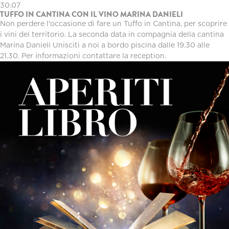
30.07
TUFFO IN CANTINA CON IL VINO MARINA DANIELI
Non perdere l'occasione di fare un Tuffo in Cantina, per scoprire
i vini del territorio. La seconda data in compagnia della cantina
Marina Danieli Unisciti a noi a bordo piscina dalle 19.30 alle
21.30. Per informazioni contattare la reception.