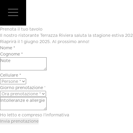
TERRAZZA 
Prenota il tuo tavolo
Il nostro ristorante Terrazza Riviera saluta la stagione estiva 202
Riaprirà il 1 giugno 2025. Al prossimo anno!
Ho letto e compreso l’
informativa