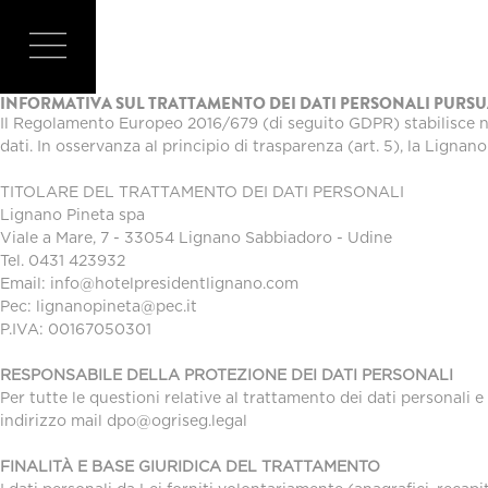
PRIVACY
INFORMATIVA SUL TRATTAMENTO DEI DATI PERSONALI PURSUAN
Il Regolamento Europeo 2016/679 (di seguito GDPR) stabilisce norm
dati. In osservanza al principio di trasparenza (art. 5), la Lignano
TITOLARE DEL TRATTAMENTO DEI DATI PERSONALI
Lignano Pineta spa
Viale a Mare, 7 - 33054 Lignano Sabbiadoro - Udine
Tel. 0431 423932
Email:
info@hotelpresidentlignano.com
Pec:
lignanopineta@pec.it
P.IVA: 00167050301
RESPONSABILE DELLA PROTEZIONE DEI DATI PERSONALI
Per tutte le questioni relative al trattamento dei dati personali e
indirizzo mail
dpo@ogriseg.legal
FINALITÀ E BASE GIURIDICA DEL TRATTAMENTO