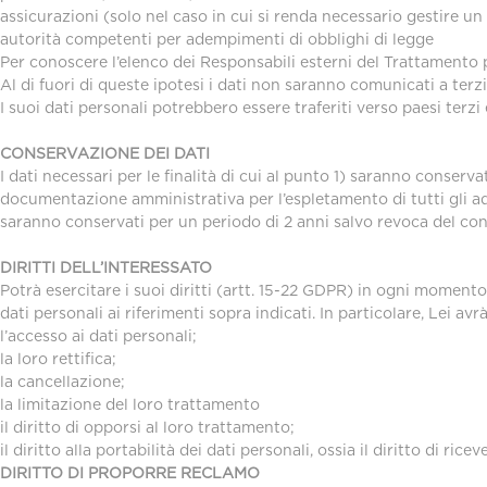
assicurazioni (solo nel caso in cui si renda necessario gestire un
autorità competenti per adempimenti di obblighi di legge
Per conoscere l’elenco dei Responsabili esterni del Trattamento pu
Al di fuori di queste ipotesi i dati non saranno comunicati a terzi
I suoi dati personali potrebbero essere traferiti verso paesi ter
CONSERVAZIONE DEI DATI
I dati necessari per le finalità di cui al punto 1) saranno conser
documentazione amministrativa per l’espletamento di tutti gli ademp
saranno conservati per un periodo di 2 anni salvo revoca del conse
DIRITTI DELL’INTERESSATO
Potrà esercitare i suoi diritti (artt. 15-22 GDPR) in ogni moment
dati personali ai riferimenti sopra indicati. In particolare, Lei avrà
l’accesso ai dati personali;
la loro rettifica;
la cancellazione;
la limitazione del loro trattamento
il diritto di opporsi al loro trattamento;
il diritto alla portabilità dei dati personali, ossia il diritto di r
DIRITTO DI PROPORRE RECLAMO