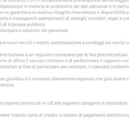
iti di contatto, C.F) in occasione della prenotazione dell’ormeggi
e disposizioni in materia di protezione dei dati personali e in par
 ne garantisca la relativa integrità riservatezza e disponibilità pe
este e conseguenti adempimenti di obblighi contabili, legali e con
 di interesse pubblico;
rtecipare a selezioni del personale
ve a nuovi servizi o eventi, partecipazione a sondaggi sui servizi
tativa tuttavia è un requisito necessario per le fasi precontrattual
e di offrire il servizio richiesto e di perfezionare il rapporto con
contattati al fine di partecipare alle selezioni. Il mancato conferi
 base giuridica è il consenso liberamente espresso che può essere
 revoca.
anno essere comunicati in UE alle seguenti categorie di destinatari:
gamenti tramite carte di credito o sistemi di pagamento elettronic