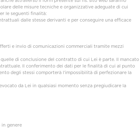
o anche attraverso il form presente sul ns. sito web saranno
ticolare delle misure tecniche e organizzative adeguate di cui
r le seguenti finalità:
trattuali dalle stesse derivanti e per conseguire una efficace
 offerti e invio di comunicazioni commerciali tramite mezzi
i, quelle di conclusione del contratto di cui Lei è parte. Il mancato
trattuale. Il conferimento dei dati per le finalità di cui al punto
mento degli stessi comporterà l’impossibilità di perfezionare la
 revocato da Lei in qualsiasi momento senza pregiudicare la
o in genere