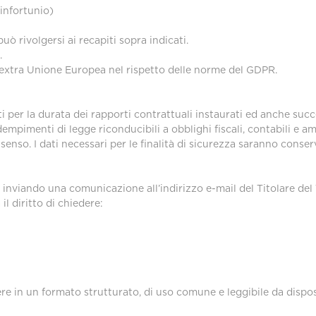
 infortunio)
ò rivolgersi ai recapiti sopra indicati.
.
zi extra Unione Europea nel rispetto delle norme del GDPR.
vati per la durata dei rapporti contrattuali instaurati ed anche s
imenti di legge riconducibili a obblighi fiscali, contabili e ammin
nso. I dati necessari per le finalità di sicurezza saranno conserv
o inviando una comunicazione all’indirizzo e-mail del Titolare de
 il diritto di chiedere:
icevere in un formato strutturato, di uso comune e leggibile da dispo