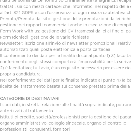
I dati personali da Lei forniti volontariamente (anagrafici, recap
trattati, sia con mezzi cartacei che informatici nel rispetto dell
all’art. 32.1 GDPR e con l’osservanza di ogni misura cautelativa che
Prenota/Prenota dal sito: gestione delle prenotazioni da lei richi
gestione dei rapporti commerciali anche in esecuzione di compiti
Form Work with us: gestione dei CV trasmessi da lei al fine di pa
Form Richiedi: gestione delle varie richieste
Newsletter: iscrizione all’invio di newsletter promozionali relati
automatizzati quali posta elettronica e posta cartacea
Il conferimento dei dati per le finalità di cui al punto 1) 3) facol
conferimento degli stessi comporterà l’impossibilità per la scrivent
2) è facoltativo; tuttavia, è un requisito necessario per essere ri
propria candidatura.
Nel conferimento dei dati per le finalità indicate al punto 4) la
liceità del trattamento basata sul consenso prestato prima della
CATEGORIE DI DESTINATARI
I suoi dati, in stretta relazione alle finalità sopra indicate, potr
autorizzati al trattamento
istituti di credito, società/professionisti per la gestione dei pa
organo amministrativo, collegio sindacale, organo di controllo
professionisti, consulenti, fornitori